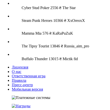
Cyber Stud Poker
2556 ₴
The Star
Steam Punk Heroes
10366 ₴
XxOreoxX
Mamma Mia
576 ₴
KaRaPuZuK
The Tipsy Tourist
13846 ₴
Russia_aim_pro
Buffalo Thunder
13015 ₴
Mictik fid
Лицензия
О нас
Ответственная игра
Правила
Пресс-центр
Мобильная версия