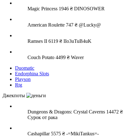
Magic Princess
1946 ₴
DINOSOWER
American Roulette
747 ₴
@Lucky@
Ramses II
6119 ₴
IIo3uTuB4uK
Couch Potato
4499 ₴
Waver
Duomatic
Endorphina Slots
Playson
Rtg
Джекпоты
Dungeons & Dragons: Crystal Caverns
14472 ₴
Сурок от рака
Cashapillar
5575 ₴
-=MikiTankus=-