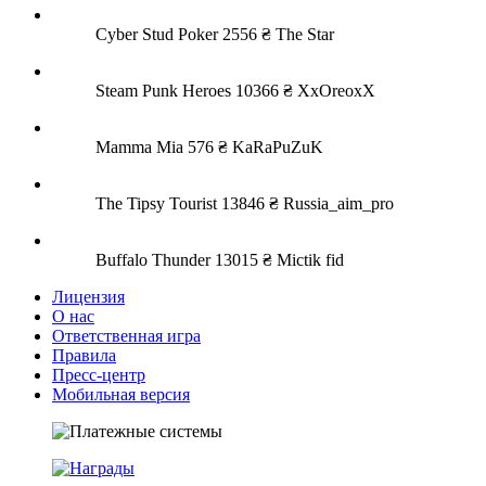
Cyber Stud Poker
2556 ₴
The Star
Steam Punk Heroes
10366 ₴
XxOreoxX
Mamma Mia
576 ₴
KaRaPuZuK
The Tipsy Tourist
13846 ₴
Russia_aim_pro
Buffalo Thunder
13015 ₴
Mictik fid
Лицензия
О нас
Ответственная игра
Правила
Пресс-центр
Мобильная версия