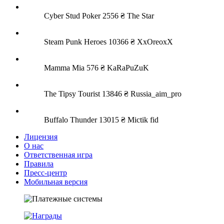
Cyber Stud Poker
2556 ₴
The Star
Steam Punk Heroes
10366 ₴
XxOreoxX
Mamma Mia
576 ₴
KaRaPuZuK
The Tipsy Tourist
13846 ₴
Russia_aim_pro
Buffalo Thunder
13015 ₴
Mictik fid
Лицензия
О нас
Ответственная игра
Правила
Пресс-центр
Мобильная версия