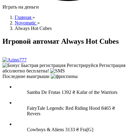
Играть на деньги
Главная
»
Novomatic
»
Always Hot Cubes
Игровой автомат Always Hot Cubes
Быстрая регистрация
Регистрируйся
Регистрация
абсолютно бесплатна!
Последние выигрыши
Samba De Frutas
1392 ₴
Kafar of the Warriors
FairyTale Legends: Red Riding Hood
8465 ₴
Revers
Cowboys & Aliens
3133 ₴
Fra[G]