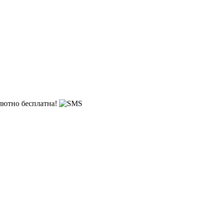
лютно бесплатна!