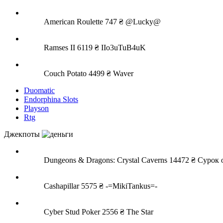
American Roulette
747 ₴
@Lucky@
Ramses II
6119 ₴
IIo3uTuB4uK
Couch Potato
4499 ₴
Waver
Duomatic
Endorphina Slots
Playson
Rtg
Джекпоты
Dungeons & Dragons: Crystal Caverns
14472 ₴
Сурок 
Cashapillar
5575 ₴
-=MikiTankus=-
Cyber Stud Poker
2556 ₴
The Star