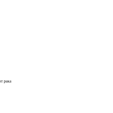
от рака