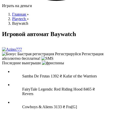
Играть на деньги
Главная
»
Playtech
»
Baywatch
Игровой автомат Baywatch
Быстрая регистрация
Регистрируйся
Регистрация
абсолютно бесплатна!
Последние выигрыши
Samba De Frutas
1392 ₴
Kafar of the Warriors
FairyTale Legends: Red Riding Hood
8465 ₴
Revers
Cowboys & Aliens
3133 ₴
Fra[G]