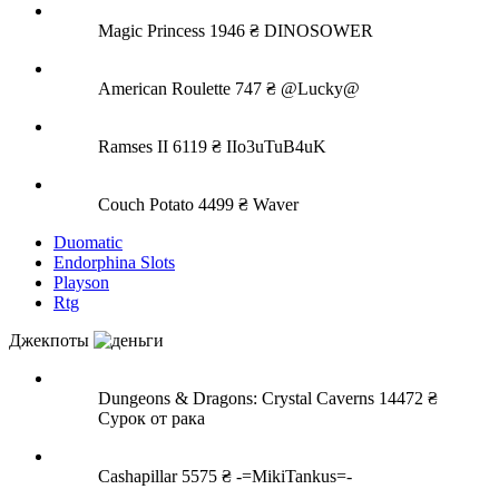
Magic Princess
1946 ₴
DINOSOWER
American Roulette
747 ₴
@Lucky@
Ramses II
6119 ₴
IIo3uTuB4uK
Couch Potato
4499 ₴
Waver
Duomatic
Endorphina Slots
Playson
Rtg
Джекпоты
Dungeons & Dragons: Crystal Caverns
14472 ₴
Сурок от рака
Cashapillar
5575 ₴
-=MikiTankus=-