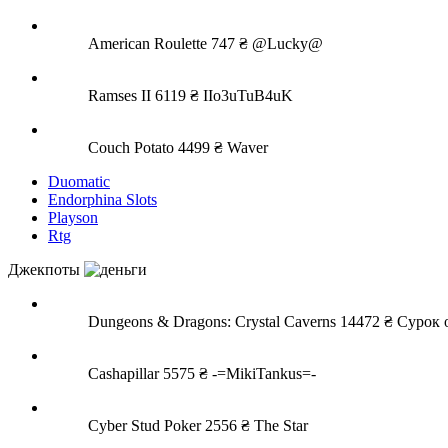
American Roulette
747 ₴
@Lucky@
Ramses II
6119 ₴
IIo3uTuB4uK
Couch Potato
4499 ₴
Waver
Duomatic
Endorphina Slots
Playson
Rtg
Джекпоты
Dungeons & Dragons: Crystal Caverns
14472 ₴
Сурок 
Cashapillar
5575 ₴
-=MikiTankus=-
Cyber Stud Poker
2556 ₴
The Star