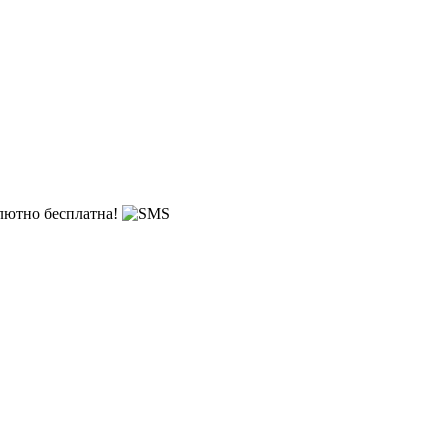
лютно бесплатна!