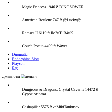
Magic Princess
1946 ₴
DINOSOWER
American Roulette
747 ₴
@Lucky@
Ramses II
6119 ₴
IIo3uTuB4uK
Couch Potato
4499 ₴
Waver
Duomatic
Endorphina Slots
Playson
Rtg
Джекпоты
Dungeons & Dragons: Crystal Caverns
14472 ₴
Сурок от рака
Cashapillar
5575 ₴
-=MikiTankus=-