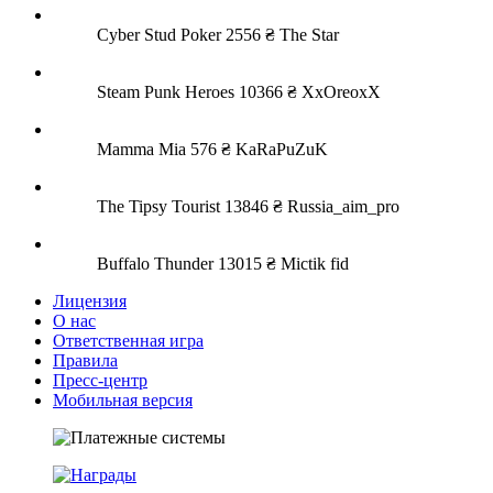
Cyber Stud Poker
2556 ₴
The Star
Steam Punk Heroes
10366 ₴
XxOreoxX
Mamma Mia
576 ₴
KaRaPuZuK
The Tipsy Tourist
13846 ₴
Russia_aim_pro
Buffalo Thunder
13015 ₴
Mictik fid
Лицензия
О нас
Ответственная игра
Правила
Пресс-центр
Мобильная версия