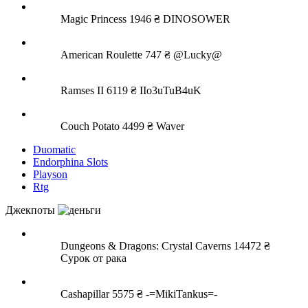
Magic Princess
1946 ₴
DINOSOWER
American Roulette
747 ₴
@Lucky@
Ramses II
6119 ₴
IIo3uTuB4uK
Couch Potato
4499 ₴
Waver
Duomatic
Endorphina Slots
Playson
Rtg
Джекпоты
Dungeons & Dragons: Crystal Caverns
14472 ₴
Сурок от рака
Cashapillar
5575 ₴
-=MikiTankus=-