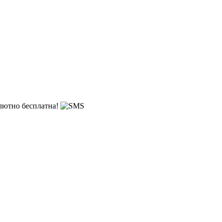
лютно бесплатна!