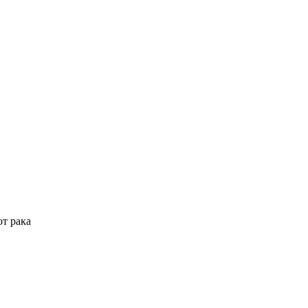
от рака