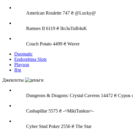
American Roulette
747 ₴
@Lucky@
Ramses II
6119 ₴
IIo3uTuB4uK
Couch Potato
4499 ₴
Waver
Duomatic
Endorphina Slots
Playson
Rtg
Джекпоты
Dungeons & Dragons: Crystal Caverns
14472 ₴
Сурок 
Cashapillar
5575 ₴
-=MikiTankus=-
Cyber Stud Poker
2556 ₴
The Star