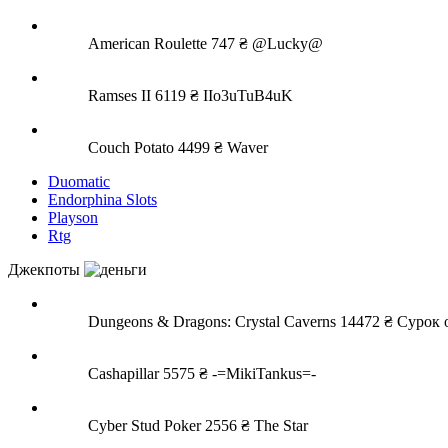
American Roulette
747 ₴
@Lucky@
Ramses II
6119 ₴
IIo3uTuB4uK
Couch Potato
4499 ₴
Waver
Duomatic
Endorphina Slots
Playson
Rtg
Джекпоты
Dungeons & Dragons: Crystal Caverns
14472 ₴
Сурок 
Cashapillar
5575 ₴
-=MikiTankus=-
Cyber Stud Poker
2556 ₴
The Star