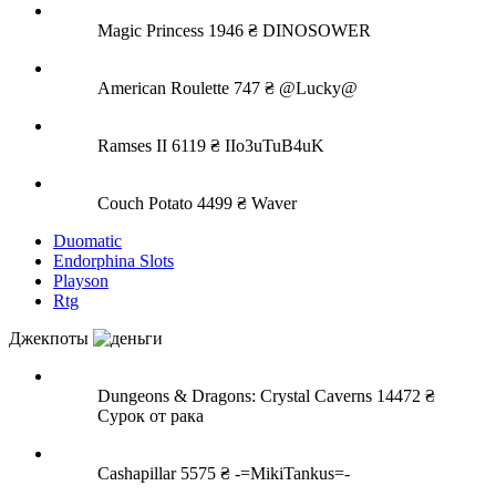
Magic Princess
1946 ₴
DINOSOWER
American Roulette
747 ₴
@Lucky@
Ramses II
6119 ₴
IIo3uTuB4uK
Couch Potato
4499 ₴
Waver
Duomatic
Endorphina Slots
Playson
Rtg
Джекпоты
Dungeons & Dragons: Crystal Caverns
14472 ₴
Сурок от рака
Cashapillar
5575 ₴
-=MikiTankus=-