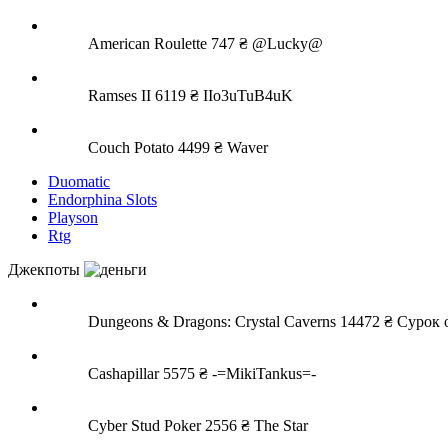
American Roulette
747 ₴
@Lucky@
Ramses II
6119 ₴
IIo3uTuB4uK
Couch Potato
4499 ₴
Waver
Duomatic
Endorphina Slots
Playson
Rtg
Джекпоты
Dungeons & Dragons: Crystal Caverns
14472 ₴
Сурок 
Cashapillar
5575 ₴
-=MikiTankus=-
Cyber Stud Poker
2556 ₴
The Star