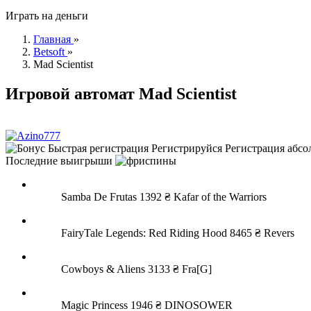
Играть на деньги
Главная
»
Betsoft
»
Mad Scientist
Игровой автомат Mad Scientist
Быстрая регистрация
Регистрируйся
Регистрация абсо
Последние выигрыши
Samba De Frutas
1392 ₴
Kafar of the Warriors
FairyTale Legends: Red Riding Hood
8465 ₴
Revers
Cowboys & Aliens
3133 ₴
Fra[G]
Magic Princess
1946 ₴
DINOSOWER