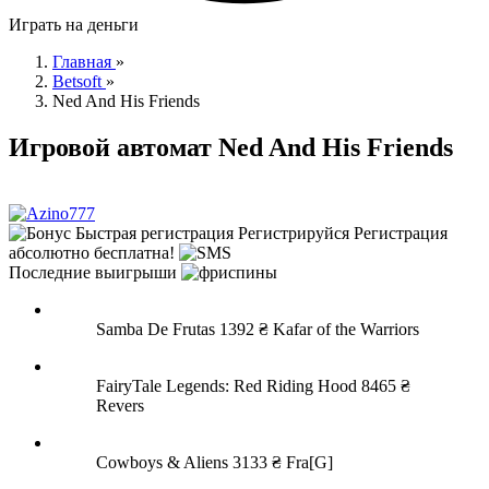
Играть на деньги
Главная
»
Betsoft
»
Ned And His Friends
Игровой автомат Ned And His Friends
Быстрая регистрация
Регистрируйся
Регистрация
абсолютно бесплатна!
Последние выигрыши
Samba De Frutas
1392 ₴
Kafar of the Warriors
FairyTale Legends: Red Riding Hood
8465 ₴
Revers
Cowboys & Aliens
3133 ₴
Fra[G]