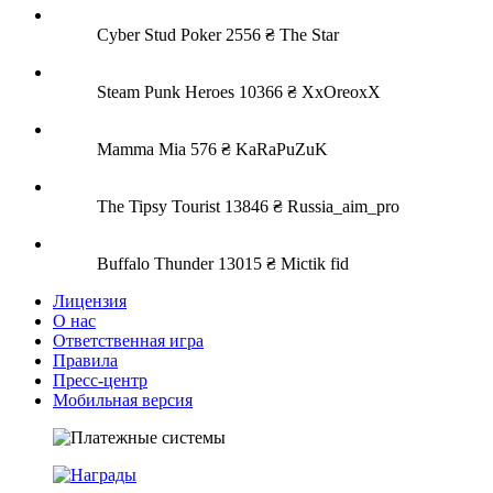
Cyber Stud Poker
2556 ₴
The Star
Steam Punk Heroes
10366 ₴
XxOreoxX
Mamma Mia
576 ₴
KaRaPuZuK
The Tipsy Tourist
13846 ₴
Russia_aim_pro
Buffalo Thunder
13015 ₴
Mictik fid
Лицензия
О нас
Ответственная игра
Правила
Пресс-центр
Мобильная версия