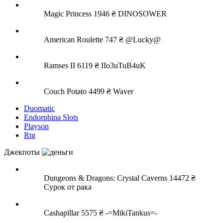
Magic Princess
1946 ₴
DINOSOWER
American Roulette
747 ₴
@Lucky@
Ramses II
6119 ₴
IIo3uTuB4uK
Couch Potato
4499 ₴
Waver
Duomatic
Endorphina Slots
Playson
Rtg
Джекпоты
Dungeons & Dragons: Crystal Caverns
14472 ₴
Сурок от рака
Cashapillar
5575 ₴
-=MikiTankus=-