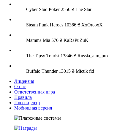
Cyber Stud Poker
2556 ₴
The Star
Steam Punk Heroes
10366 ₴
XxOreoxX
Mamma Mia
576 ₴
KaRaPuZuK
The Tipsy Tourist
13846 ₴
Russia_aim_pro
Buffalo Thunder
13015 ₴
Mictik fid
Лицензия
О нас
Ответственная игра
Правила
Пресс-центр
Мобильная версия