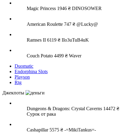
Magic Princess
1946 ₴
DINOSOWER
American Roulette
747 ₴
@Lucky@
Ramses II
6119 ₴
IIo3uTuB4uK
Couch Potato
4499 ₴
Waver
Duomatic
Endorphina Slots
Playson
Rtg
Джекпоты
Dungeons & Dragons: Crystal Caverns
14472 ₴
Сурок от рака
Cashapillar
5575 ₴
-=MikiTankus=-