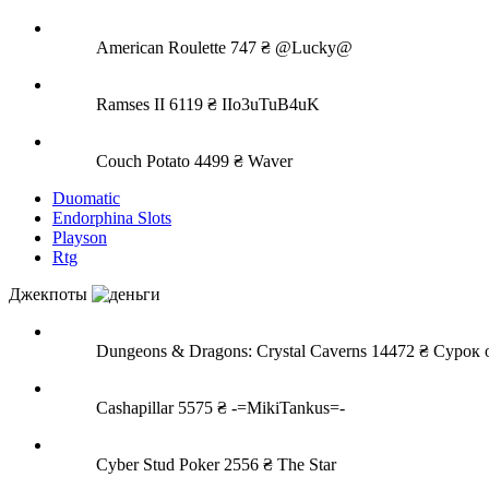
American Roulette
747 ₴
@Lucky@
Ramses II
6119 ₴
IIo3uTuB4uK
Couch Potato
4499 ₴
Waver
Duomatic
Endorphina Slots
Playson
Rtg
Джекпоты
Dungeons & Dragons: Crystal Caverns
14472 ₴
Сурок 
Cashapillar
5575 ₴
-=MikiTankus=-
Cyber Stud Poker
2556 ₴
The Star