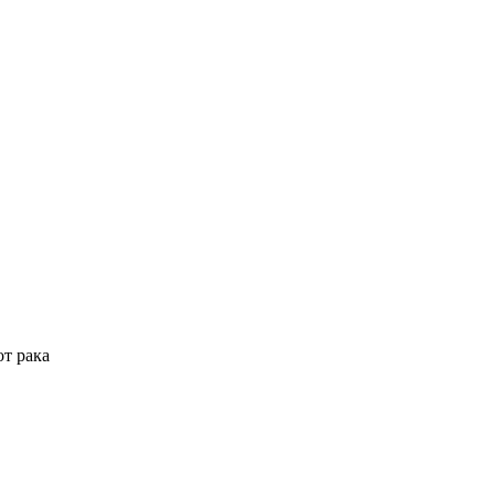
от рака